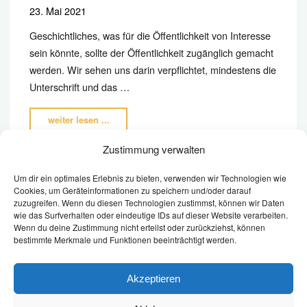
23. Mai 2021
Geschichtliches, was für die Öffentlichkeit von Interesse
sein könnte, sollte der Öffentlichkeit zugänglich gemacht
werden. Wir sehen uns darin verpflichtet, mindestens die
Unterschrift und das …
"Brief
weiter lesen ...
von
Zustimmung verwalten
Fürst
Pückler
Um dir ein optimales Erlebnis zu bieten, verwenden wir Technologien wie
–
Cookies, um Geräteinformationen zu speichern und/oder darauf
zuzugreifen. Wenn du diesen Technologien zustimmst, können wir Daten
Besitzer
wie das Surfverhalten oder eindeutige IDs auf dieser Website verarbeiten.
erstaunt"
Wenn du deine Zustimmung nicht erteilst oder zurückziehst, können
bestimmte Merkmale und Funktionen beeinträchtigt werden.
©2026 Übersetzungsdienst | Altdeutsch zu Deutsch | Sabine
Möbius, Am Dorfbach 17, 02791 Oderwitz, Tel: 035842 26011
Akzeptieren