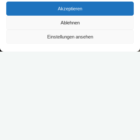
Akzeptieren
Ablehnen
Einstellungen ansehen
Das Übersetzungsbüro | Altdeutsch hat sich in den letzten Jahren
als führender Anbieter für die Übersetzung und Transkription alter
deutscher Texte etabliert. Mit unserer Leidenschaft für historische
Schriftstücke und fundierter Expertise helfen wir unseren Kunden,
wertvolle Einblicke in die Vergangenheit zu gewinnen. Ob es um
Familienchroniken, geschichtliche Urkunden oder
wissenschaftliche Forschungen geht – unser Service macht alte